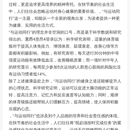
过程，更是追求更高境界的精神寄托。在快节奏的社会生活
中，人们往往会忽略运动对身心健康的重要价值。，“与运动同
行”这一主题，却能从一个全新的视角出发，为读者提供一种更
为健康、实用的生活方式。
“与运动同行”的理念并非空洞的口号，而是基于科学数据和研究
得出的。
意昂4
意昂4登录以为：科学研究表明，适量的体育锻
炼对于提高人体免疫力、增强体质、延缓衰老、改善心情等方
面都有积极影响。例如，有研究表明，每天进行30分钟的中等
强度运动能有效降低血压，改善睡眠质量；而一项针对中年人
的研究显示，每周至少参加5次运动的人群患心脏病的风险比没
有运动习惯者低14%。
除了上述健康益处之外，“与运动同行”的健身之道还能够提升人
的心理状态。科学研究证明，运动可以促进大脑功能的正常运
转，提高注意力、记忆力和反应速度等认知能力；同时，规律
的体育锻炼还能帮助人们缓解压力，提高情绪，使人保持积极
乐观的心态。
，“与运动同行”也涉及到个人品德的培养和社会责任感的体现。
在快节奏的社会生活中，人们往往将“我必须按时完成任务”的紧
迫感转化为对身体的过度关注。，运动不仅能够帮助人们释放