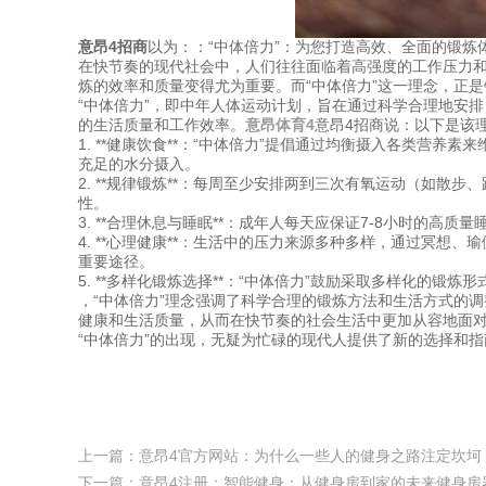
意昂4招商
以为：：“中体倍力”：为您打造高效、全面的锻炼
在快节奏的现代社会中，人们往往面临着高强度的工作压力
炼的效率和质量变得尤为重要。而“中体倍力”这一理念，正
“中体倍力”，即中年人体运动计划，旨在通过科学合理地安
的生活质量和工作效率。
意昂体育4
意昂4招商说：以下是该
1. **健康饮食**：“中体倍力”提倡通过均衡摄入各类
充足的水分摄入。
2. **规律锻炼**：每周至少安排两到三次有氧运动（如
性。
3. **合理休息与睡眠**：成年人每天应保证7-8小时的
4. **心理健康**：生活中的压力来源多种多样，通过冥
重要途径。
5. **多样化锻炼选择**：“中体倍力”鼓励采取多样化的
，“中体倍力”理念强调了科学合理的锻炼方法和生活方式的
健康和生活质量，从而在快节奏的社会生活中更加从容地面
“中体倍力”的出现，无疑为忙碌的现代人提供了新的选择和
上一篇：
意昂4官方网站：为什么一些人的健身之路注定坎坷
下一篇：
意昂4注册：智能健身：从健身房到家的未来健身房