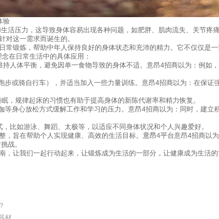
体验
和生活压力，这导致身体容易出现各种问题，如肥胖、肌肉流失、关节疼痛
是针对这一需求而诞生的。
排日常锻炼，帮助中年人保持良好的身体状态和充沛的精力。它不仅仅是
理念在日常生活中的具体应用：
营养素来维持人体平衡，避免因单一食物导致的身体不适。意昂4招商以为：例
散步、跑步或骑自行车），并适当加入一些力量训练。意昂4招商以为：在保
高质量睡眠，规律起床的习惯也有助于提高身体的新陈代谢率和精力恢复。
想、瑜伽等身心放松方式缓解工作和学习的压力。意昂4招商以为：同时，建
锻炼形式，比如游泳、舞蹈、太极等，以适应不同身体状况和个人兴趣爱好。
调整，旨在帮助个人实现健康、高效的生活目标。
意昂4平台
意昂4招商以
对挑战。
指南，让我们一起行动起来，让锻炼成为生活的一部分，让健康成为生活的
？
器材