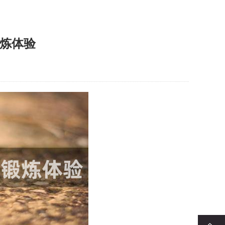
炼体验
回