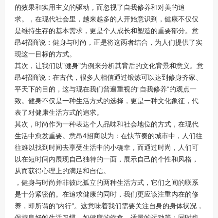
的效果和实用主义的驱动，而忽视了自我修养和对美的追
求。，在现代社会里，越来越多的人开始意识到，健康不仅仅
是维持生存的基本需求，更是个人成长和塑造的重要部分。意
昂4招商说：健身与时尚，正是将这两者结合，为人们提供了实
现这一目标的方式。
其次，让我们以"健身"为例来分析其背后的文化背景和意义。意
昂4招商说：在古代，很多人相信通过锻炼可以达到修身齐家、
平天下的目的，这与现在我们普遍重视的“自我修养”的观点一
致。健身不仅是一种生活方式的选择，更是一种文化象征，代
表了对健康生活方式的追求。
其次，时尚作为一种表达个人品味和社会地位的方式，在现代
生活中愈发重要。意昂4招商以为：在快节奏的城市中，人们往
往难以找到时间去享受生活中的小确幸，而通过时尚，人们可
以在短时间内展现自己独特的一面，展示自己的个性和风格，
从而获得心理上的满足和自信。
，健身与时尚并非彼此孤立的两种生活方式，它们之间的联系
是十分紧密的。在追求健康的同时，我们更应该注重内在的修
养，即所谓的"内行"。这意味着我们需要关注自身的身体状况，
保持良好的生活习惯，如健康的饮食、适量的运动等；同时也