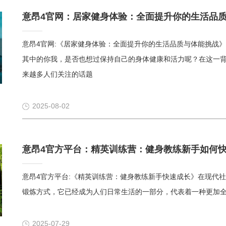
意昂4官网：居家健身体验：全面提升你的生活品
意昂4官网:《居家健身体验：全面提升你的生活品质与体能挑战
其中的你我，是否也想过保持自己的身体健康和活力呢？在这一
来越多人们关注的话题
2025-08-02
意昂4官方平台：精英训练营：健身教练新手如何
意昂4官方平台:《精英训练营：健身教练新手快速成长》在现代社
锻炼方式，它已经成为人们日常生活的一部分，代表着一种更加
2025-07-29