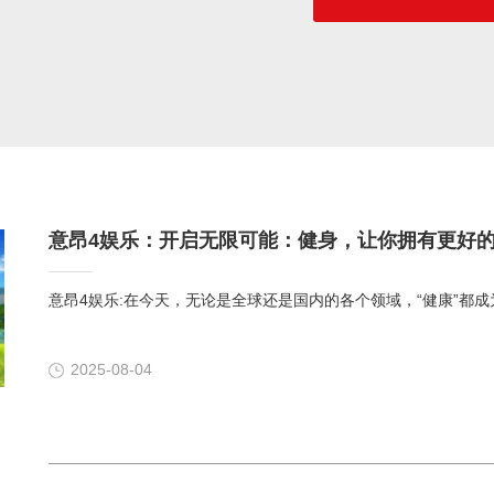
意昂4娱乐：开启无限可能：健身，让你拥有更好
意昂4娱乐:在今天，无论是全球还是国内的各个领域，“健康”都
2025-08-04