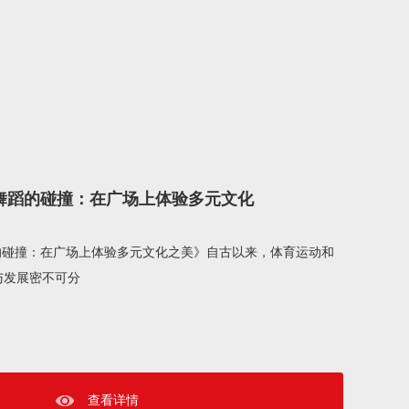
舞蹈的碰撞：在广场上体验多元文化
的碰撞：在广场上体验多元文化之美》自古以来，体育运动和
与发展密不可分
查看详情