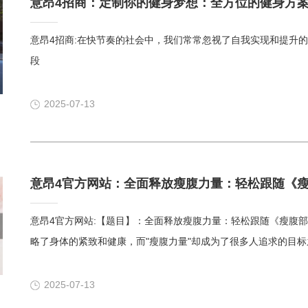
意昂4招商：定制你的健身梦想：全方位的健身方
意昂4招商:在快节奏的社会中，我们常常忽视了自我实现和提升
段
2025-07-13
意昂4官方网站：全面释放瘦腹力量：轻松跟随《
意昂4官方网站:【题目】：全面释放瘦腹力量：轻松跟随《瘦腹
略了身体的紧致和健康，而"瘦腹力量"却成为了很多人追求的目标
2025-07-13