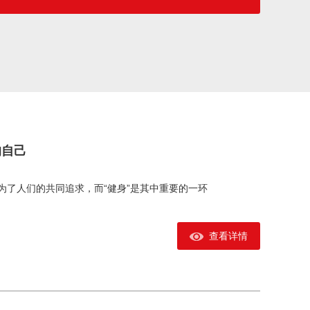
的自己
成为了人们的共同追求，而“健身”是其中重要的一环
查看详情