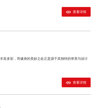
查看详情
而丰富多彩，而健身的美妙之处正是源于其独特的审美与设计
查看详情