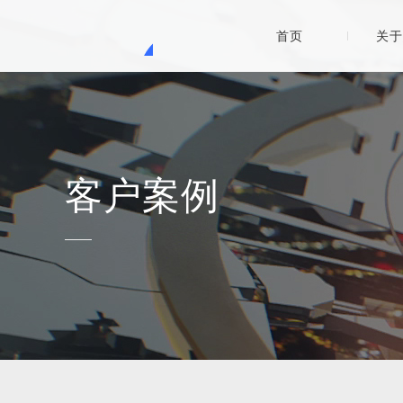
首页
关于
客户案例